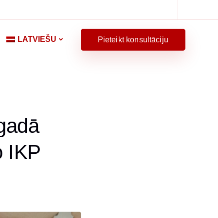
LATVIEŠU
Pieteikt konsultāciju
.gadā
o IKP