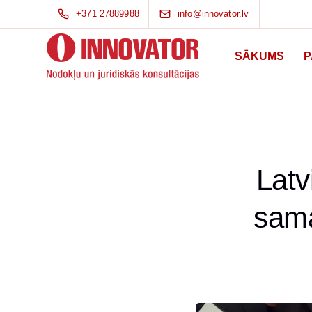
+371 27889988
info@innovator.lv
SĀKUMS
P
Latv
sama