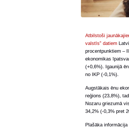
Atbilstoši jaunākaj
valstīs” datiem
Latv
procentpunktiem – l
ekonomikas īpatsvar
(+0,6%). Igaunijā ē
no IKP (-0,1%).
Augstākais ēnu ekon
reģions (23,8%), ta
Nozaru griezumā vis
34,2% (-0,3% pret 2
Plašāka informācija