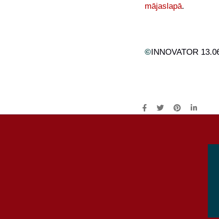
mājaslapā
.
©
INNOVATOR 13.06