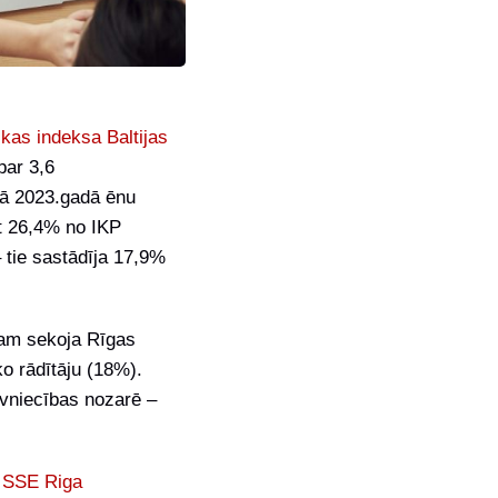
kas indeksa Baltijas
par 3,6
vā 2023.gadā ēnu
ot 26,4% no IKP
 tie sastādīja 17,9%
kam sekoja Rīgas
o rādītāju (18%).
ūvniecības nozarē –
a
SSE Riga