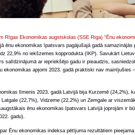
iem Rīgas Ekonomikas augstskolas (SSE Riga) “Ēnu ekonomi
ijā ēnu ekonomikas īpatsvars pagājušajā gadā samazinājās 
īdz 22,9% no iekšzemes kopprodukta (IKP). Savukārt Lietu
s salīdzinājumā ar iepriekšējo gadu ir pieaudzis, sasniedz
nu ekonomikas apjomi 2023. gadā praktiski nav mainījušies –
omikas līmenis 2023. gadā Latvijā bija Kurzemē (24,2%), 
d Latgale (22,7%), Vidzeme (22,2%) un Zemgale ar viszemāk
augstākais ēnu ekonomikas īpatsvars Latvijā joprojām ir b
022. gadu).
 par Ēnu ekonomikas indeksa pētījuma rezultātiem pieejam