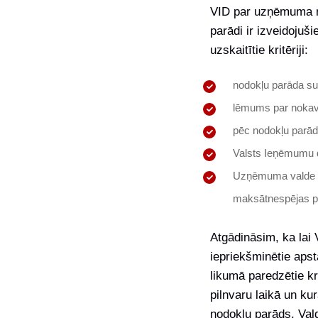
VID par uzņēmuma no
parādi ir izveidojuš
uzskaitītie kritēriji:
nodokļu parāda s
lēmums par nokav
pēc nodokļu parā
Valsts Ieņēmumu d
Uzņēmuma valde na
maksātnespējas p
Atgādināsim, ka lai 
iepriekšminētie apst
likumā paredzētie kr
pilnvaru laikā un ku
nodokļu parāds. Vald