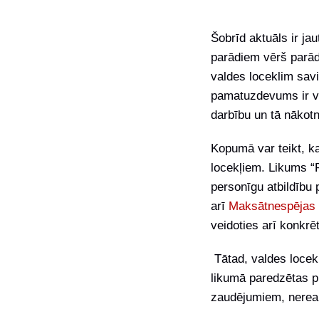
Šobrīd aktuāls ir j
parādiem vērš parād
valdes loceklim sav
pamatuzdevums ir v
darbību un tā nākotn
Kopumā var teikt, ka
locekļiem. Likums “
personīgu atbildību 
arī
Maksātnespējas
veidoties arī konkrē
Tātad, valdes locekļ
likumā paredzētas pr
zaudējumiem, nerea