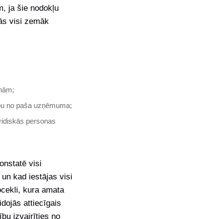
, ja šie nodokļu
dās visi zemāk
onām;
mību no paša uzņēmuma;
ridiskās personas
onstatē visi
 un kad iestājas visi
ocekli, kura amata
idojās attiecīgais
bu izvairīties no