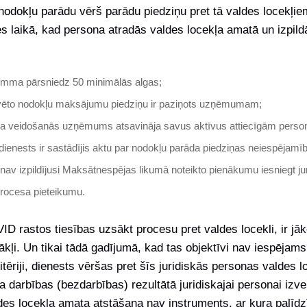
dokļu parādu vērš parādu piedziņu pret tā valdes locekļiem
ies laikā, kad persona atradās valdes locekļa amatā un izpil
umma pārsniedz 50 minimālās algas;
ēto nodokļu maksājumu piedziņu ir paziņots uzņēmumam;
da veidošanās uzņēmums atsavināja savus aktīvus attiecīgām pers
ienests ir sastādījis aktu par nodokļu parāda piedziņas neiespēja
v izpildījusi Maksātnespējas likumā noteikto pienākumu iesniegt ju
rocesa pieteikumu.
VID rastos tiesības uzsākt procesu pret valdes locekli, ir jāk
ākļi. Un tikai tādā gadījumā, kad tas objektīvi nav iespējams
itēriji, dienests vēršas pret šīs juridiskās personas valdes l
ra darbības (bezdarbības) rezultātā juridiskajai personai izve
es locekļa amata atstāšana nav instruments, ar kura palīdzī