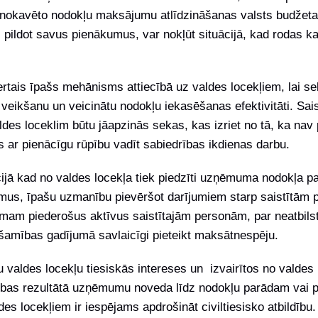
 nokavēto nodokļu maksājumu atlīdzināšanas valsts budžet
gi pildot savus pienākumus, var nokļūt situācijā, kad rodas k
rtais īpašs mehānisms attiecībā uz valdes locekļiem, lai s
eikšanu un veicinātu nodokļu iekasēšanas efektivitāti. Sai
des loceklim būtu jāapzinās sekas, kas izriet no tā, ka nav 
 ar pienācīgu rūpību vadīt sabiedrības ikdienas darbu.
ijā kad no valdes locekļa tiek piedzīti uzņēmuma nodokļa pa
jumus, īpašu uzmanību pievēršot darījumiem starp saistītām 
am piederošus aktīvus saistītajām personām, par neatbilst
ešamības gadījumā savlaicīgi pieteikt maksātnespēju.
tu valdes locekļu tiesiskās intereses un izvairītos no valdes 
ības rezultātā uzņēmumu noveda līdz nodokļu parādam vai p
es locekļiem ir iespējams apdrošināt civiltiesisko atbildību.