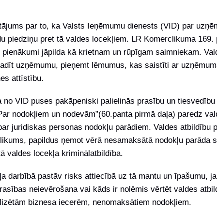
autājums par to, ka Valsts Ieņēmumu dienests (VID) par uz
u piedziņu pret tā valdes locekļiem. LR Komerclikuma 169.
i pienākumi jāpilda kā krietnam un rūpīgam saimniekam. Val
adīt uzņēmumu, pieņemt lēmumus, kas saistīti ar uzņēmum
es attīstību.
 no VID puses pakāpeniski palielinās prasību un tiesvedību 
Par nodokļiem un nodevām”(60.panta pirmā daļa) paredz val
par juridiskas personas nodokļu parādiem. Valdes atbildību 
likums, papildus ņemot vērā nesamaksātā nodokļu parāda 
tā valdes locekļa kriminālatbildība.
a darbībā pastāv risks attiecībā uz tā mantu un īpašumu, ja 
asības neievērošana vai kāds ir nolēmis vērtēt valdes atbil
lizētām biznesa iecerēm, nenomaksātiem nodokļiem.