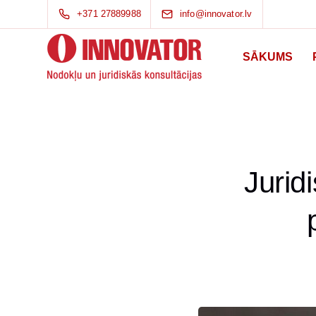
+371 27889988
info@innovator.lv
SĀKUMS
Jurid