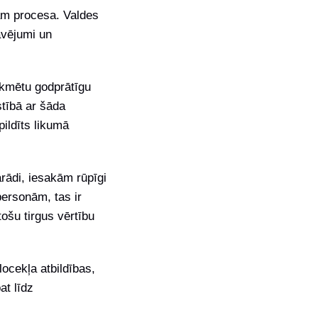
am procesa. Valdes
avējumi un
ekmētu godprātīgu
stībā ar šāda
pildīts likumā
rādi, iesakām rūpīgi
personām, tas ir
ošu tirgus vērtību
locekļa atbildības,
at līdz