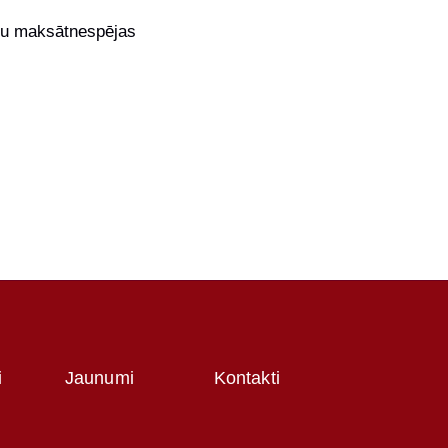
āstu maksātnespējas
i
Jaunumi
Kontakti