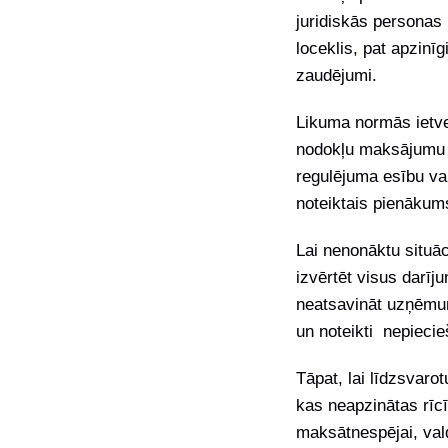
juridiskās personas
loceklis, pat apzinī
zaudējumi.
Likuma normās ietve
nodokļu maksājumu v
regulējuma esību val
noteiktais pienākums
Lai nenonāktu situāc
izvērtēt visus darī
neatsavināt uzņēmum
un noteikti nepieci
Tāpat, lai līdzsvaro
kas neapzinātas rīc
maksātnespējai, vald