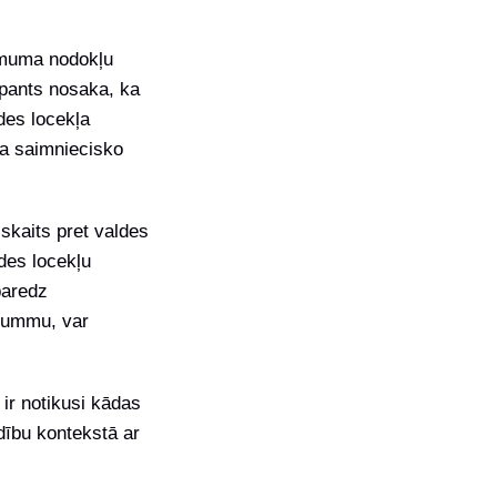
ņēmuma nodokļu
 pants nosaka, ka
des locekļa
a saimniecisko
skaits pret valdes
des locekļu
paredz
summu, var
ir notikusi kādas
dību kontekstā ar