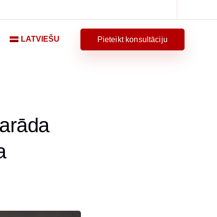
LATVIEŠU
Pieteikt konsultāciju
parāda
a